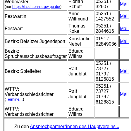
Florian
05251 /
Webmaster
Mail
Schütt
32607
(nur
https://tischtennis.gw-pb.de/
)
Anne
05251 /
Festwartin
Mail
Willmund
1427552
Thomas
05251 /
Festwart
Mail
Koke
2844616
Konstantin
0151 /
Bezirk: Beisitzer Jugendsport
Mail
Nebel
62849036
Bezirk:
Eduard
Spruchausschussbeauftragter
Willms
05251 /
Ralf
73727
Bezirk: Spielleiter
Mail
Jungblut
0179 /
6126815
05251 /
WTTV:
Ralf
73727
Mail
Verbandsschiedsrichter
Jungblut
0179 /
(
Termine...
)
6126815
WTTV:
Eduard
Verbandsschiedsrichter
Willms
Zu den
Ansprechpartner*innen des Hauptvereins...