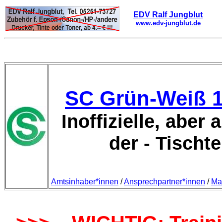
EDV Ralf Jungblut
www.edv-jungblut.de
SC Grün-Weiß 1
Inoffizielle, aber
der - Tischt
Amtsinhaber*innen
/
Ansprechpartner*innen
/
Ma