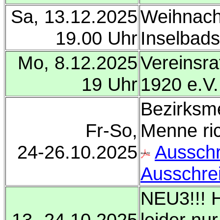
Sa, 13.12.2025
Weihnacht
19.00 Uhr
Inselbads
Mo, 8.12.2025
Vereinsr
19 Uhr
1920 e.V
Bezirksme
Fr-So,
Menne ric
24-26.10.2025
Aussch
Ausschre
NEU3!!! H
13.-24.10.2025
leider nu