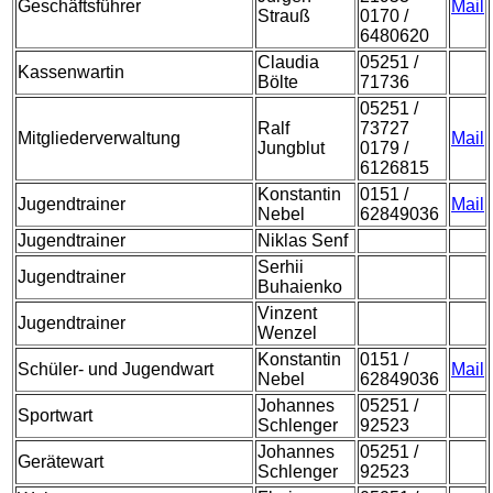
Geschäftsführer
Mail
Strauß
0170 /
6480620
Claudia
05251 /
Kassenwartin
Bölte
71736
05251 /
Ralf
73727
Mitgliederverwaltung
Mail
Jungblut
0179 /
6126815
Konstantin
0151 /
Jugendtrainer
Mail
Nebel
62849036
Jugendtrainer
Niklas Senf
Serhii
Jugendtrainer
Buhaienko
Vinzent
Jugendtrainer
Wenzel
Konstantin
0151 /
Schüler- und Jugendwart
Mail
Nebel
62849036
Johannes
05251 /
Sportwart
Schlenger
92523
Johannes
05251 /
Gerätewart
Schlenger
92523