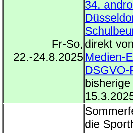
34. andr
Düsseldo
Schulbeu
Fr-So,
direkt vo
22.-24.8.2025
Medien-E
DSGVO-F
bisherige
15.3.202
Sommerfer
die Sporth