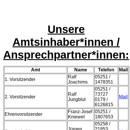
Unsere
Amtsinhaber*innen /
Ansprechpartner*innen:
Amt
Name
Telefon
Mail
Ralf
05251 /
1. Vorsitzender
Joachims
1478351
05251 /
Ralf
73727
2. Vorsitzender
Mail
Jungblut
0179 /
6126815
Franz-Josef
05251 /
Ehrenvorsitzender
Kniewel
1807653
05258 /
Jürgen
21953